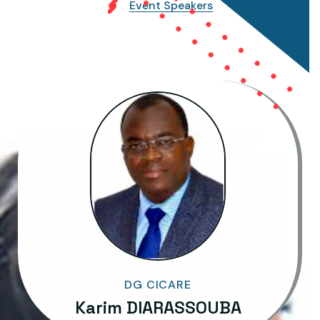
E
v
e
n
t
S
p
e
a
k
e
r
s
W
o
r
l
d
C
l
a
s
s
S
p
e
a
k
e
r
s
DG CICARE
Karim DIARASSOUBA