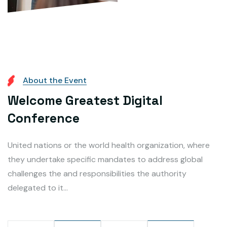
A
b
o
u
t
t
h
e
E
v
e
n
t
W
e
l
c
o
m
e
G
r
e
a
t
e
s
t
D
i
g
i
t
a
l
C
o
n
f
e
r
e
n
c
e
United nations or the world health organization, where
they undertake specific mandates to address global
challenges the and responsibilities the authority
delegated to it...