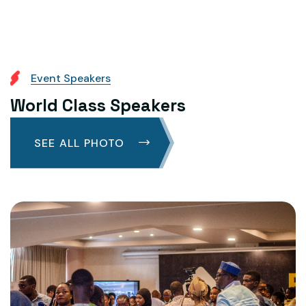
E
v
e
n
t
S
p
e
a
k
e
r
s
W
o
r
l
d
C
l
a
s
s
S
p
e
a
k
e
r
s
SEE ALL PHOTO