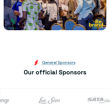
G
e
n
e
r
a
l
S
p
o
n
s
o
r
s
O
u
r
o
f
f
i
c
i
a
l
S
p
o
n
s
o
r
s