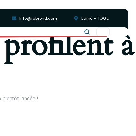
Info@rebrend.com
Lomé - TOGO
profilent à
 bientôt lancée !