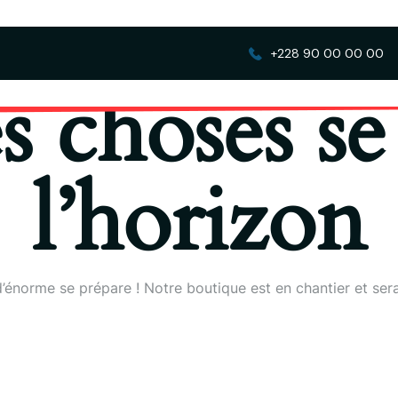
+228 90 00 00 00
 choses se 
l’horizon
énorme se prépare ! Notre boutique est en chantier et sera